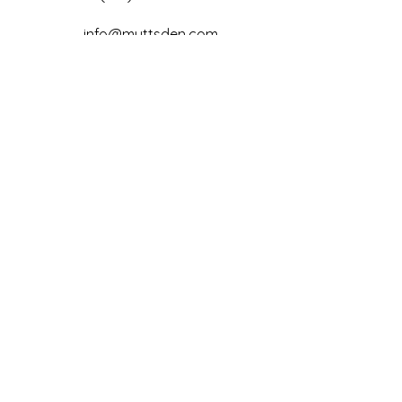
info@muttsden.com
Follow
Us
Subscribe to our newsletter
Email
*
Join
Our Menu